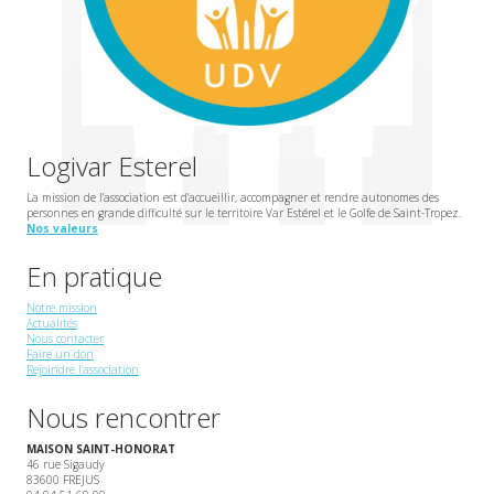
Logivar Esterel
La mission de l’association est d’accueillir, accompagner et rendre autonomes des
personnes en grande difficulté sur le territoire Var Estérel et le Golfe de Saint-Tropez.
Nos valeurs
En pratique
Notre mission
Actualités
Nous contacter
Faire un don
Rejoindre l’association
Nous rencontrer
MAISON SAINT-HONORAT
46 rue Sigaudy
83600 FREJUS